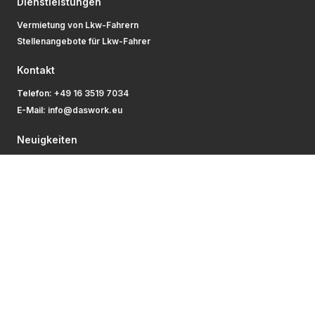
Dienstleistungen
Vermietung von Lkw-Fahrern
Stellenangebote für Lkw-Fahrer
Kontakt
Telefon:
+49 16 3519 7034
E-Mail:
info@daswork.eu
Neuigkeiten
Erhalten Sie Neuigkeiten und nützliche Informationen zu
Personalbeschaffungslösungen.
Abonnieren